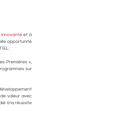
e innovante
 et à 
lle opportunité 
EL.  
es Premières », 
programmes sur 
 développement 
de valeur avec 
é à la réussite 