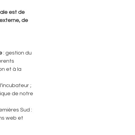
ale est de 
externe, de 
e
 : gestion du 
érents 
n et à la 
l’incubateur ;
tique de notre 
emières Sud : 
ons web et 