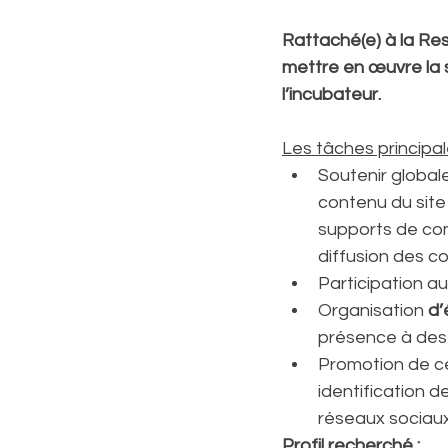
R
attaché(e) à
 la Re
mettre en œuvre la 
l’incubateur.
Les tâches principal
Soutenir global
contenu du site
supports de comm
diffusion des c
Participation au
Organisation 
d’
présence à des
Promotion de c
identification d
réseaux sociaux
Profil recherché :