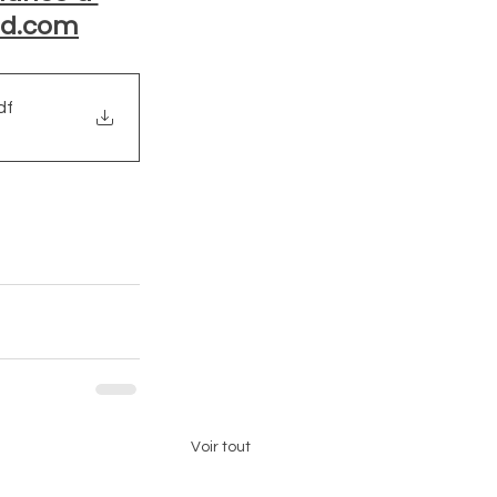
ud.com
df
Voir tout