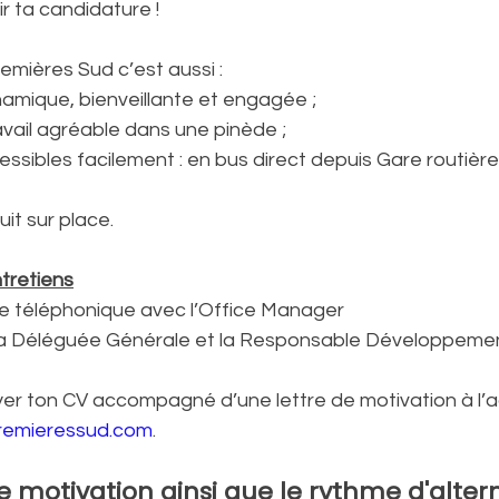
r ta candidature !
emières Sud c’est aussi :
ynamique, bienveillante et engagée ;
travail agréable dans une pinède ;
ccessibles facilement : en bus direct depuis Gare routière
tuit sur place. 
tretiens
nge téléphonique avec l’Office Manager
ec la Déléguée Générale et la Responsable Développeme
er ton CV accompagné d’une lettre de motivation à l’ad
remieressud.com
.  
de motivation ainsi que le rythme d'alter