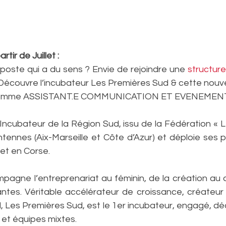
tir de Juillet : 
poste qui a du sens ? Envie de rejoindre une 
structur
 Découvre l’incubateur Les Premières Sud & cette nouve
 comme ASSISTANT.E COMMUNICATION ET EVENEMENTI
Incubateur de la Région Sud, issu de la Fédération « L
ntennes (Aix-Marseille et Côte d’Azur) et déploie ses 
et en Corse.
agne l’entreprenariat au féminin, de la création au
antes. Véritable accélérateur de croissance, créateur 
l, Les Premières Sud, est le 1er incubateur, engagé, dédi
et équipes mixtes.