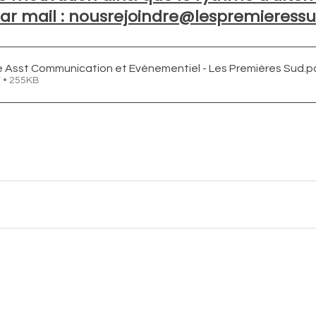
ar mail : nousrejoindre@lespremieress
e Asst Communication et Evénementiel - Les Premières Sud
.p
 • 255KB