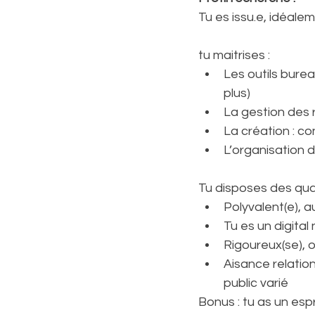
Tu es issu.e, idéale
tu maitrises : 
Les outils bure
plus)
La gestion des 
La création : c
L’organisation
Tu disposes des qual
Polyvalent(e), a
Tu es un digital
Rigoureux(se), o
Aisance relation
public varié
Bonus : tu as un esp