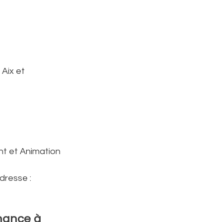
 Aix et 
nt et Animation
resse : 
nance à 