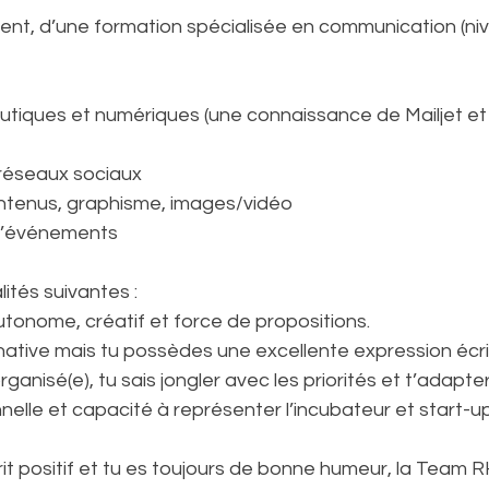
ment, d’une formation spécialisée en communication (ni
autiques et numériques (une connaissance de Mailjet et 
réseaux sociaux
ontenus, graphisme, images/vidéo
 d’événements
ités suivantes :
utonome, créatif et force de propositions.
 native mais tu possèdes une excellente expression écrit
rganisé(e), tu sais jongler avec les priorités et t’adapte
nelle et capacité à représenter l’incubateur et start-u
rit positif et tu es toujours de bonne humeur, la Team R