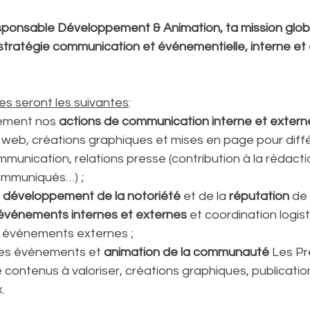
sponsable Développement & Animation, ta mission glob
stratégie communication et événementielle, interne et 
es seront les suivantes
:
ement nos 
actions de communication interne et extern
 web, créations graphiques et mises en page pour diff
unication, relations presse (contribution à la rédactio
ommuniqués…) ;
 
développement de la notoriété
 et de la 
réputation
 de 
événements internes et externes
 et coordination logis
 événements externes ;
es événements et 
animation de la communauté
 Les Pr
e contenus à valoriser, créations graphiques, publicati
.