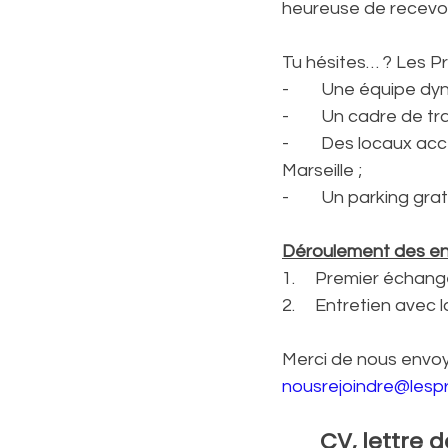
heureuse de recevoi
Tu hésites… ? Les Pr
-        Une équipe d
-        Un cadre de 
-        Des locaux a
Marseille ;
-        Un parking gra
Déroulement des en
1.     Premier écha
2.     Entretien av
Merci de nous envoy
nousrejoindre@lesp
CV, lettre 