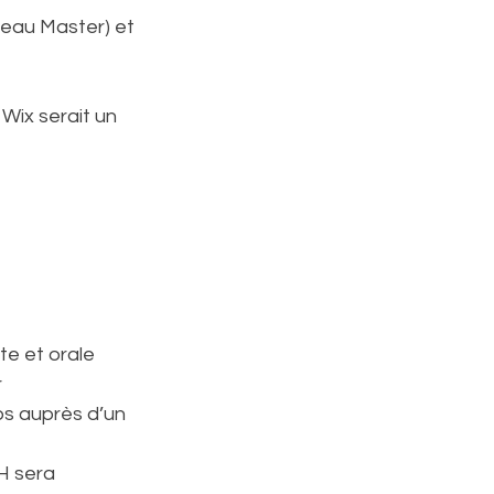
veau Master) et 
Wix serait un 
e et orale  
r
ps auprès d’un 
H sera 