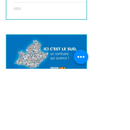
SWITCH-1ÈRE
Caroline DUMOND
8 juin 2022
3 min de lecture
Mon Projet d'entreprise
2022/2024
Ca y est nous y sommes : C’est le