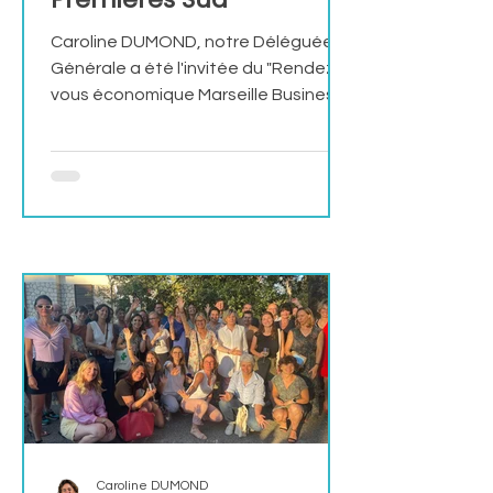
Caroline DUMOND, notre Déléguée
Générale a été l'invitée du "Rendez-
vous économique Marseille Business"
en direct sur BFM Marseille Provence,
le mardi 25 octobre 2022 par
Stéphane MAGGIOLINI en
partenariat avec Laurence
BOTTERO de La Tribune sur le sujet
de la mixité entrepreneuriale, la
création et la Reprise d’entreprise en
Région sud. L'interview, diffusée en
direct sur BFMTV est disponible en
replay Les Premières Sud promeut la
mixité entrepreneuriale dans le 13 La
mixité
Caroline DUMOND