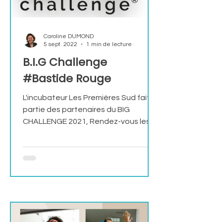
Caroline DUMOND
5 sept. 2022
1 min de lecture
B.I.G Challenge
#Bastide Rouge
L'incubateur Les Premières Sud fait
partie des partenaires du BIG
CHALLENGE 2021, Rendez-vous les
16 et 17 septembre prochains sur le
nouveau Campus Cannes Bastide
Rouge pour deux journées
exceptionnelles dédiées aux acteurs
de l’innovation. LE PROGRAMME DE
CES DEUX JOURNÉES : Jeudi 16
septembre 2021 09h00 - 12h00 : Get
In The Ring Bootcamp coaching Pitch