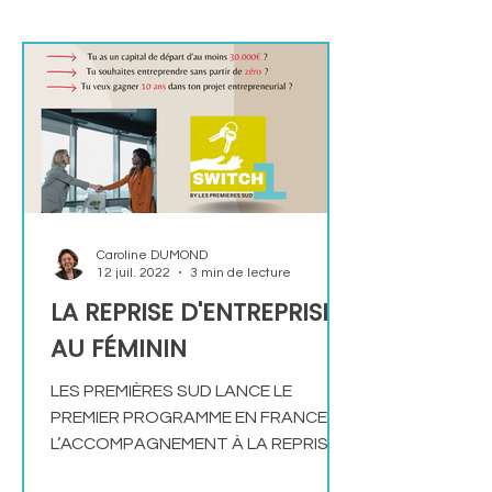
programme est d'accompagner les
entrepreneures dans leurs ambitions
les plus grandes, de lever les freins à
la croissance, de créer des emplois
et de développer leurs chiffre
d’affaires. D’une durée d’un
Caroline DUMOND
12 juil. 2022
3 min de lecture
LA REPRISE D'ENTREPRISE
AU FÉMININ
LES PREMIÈRES SUD LANCE LE
PREMIER PROGRAMME EN FRANCE À
L’ACCOMPAGNEMENT À LA REPRISE
D’ENTREPRISE #AUFEMININ -