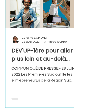
10h00 - 12h00 : BA06 event
Rencontres Business qualifiées 1ère
partie 12h00 - 14h00 : Lunch break
Détente et networking 14
Caroline DUMOND
22 août 2022
3 min de lecture
DEV'UP-1ère pour aller
plus loin et au-delà...
COMMUNIQUÉ DE PRESSE - 28 JUIN
2022 Les Premières Sud outille les
entrepreneurEs de la Région Sud
pour développer leurs ambitions, voir
plus grand et s’engager dans la
croissance de leur entreprise, avec le
lancement de leur nouveau
programme DEV’UP-1ère L’objectif du