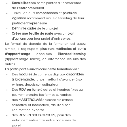
Sensibiliser
 ses participantes à l’écosystème 
de l’entrepreneuriat
Travailler leurs 
compétences
 et 
points de 
vigilance
 notamment via le débriefing de leur 
profil d’entrepreneure
Définir le cadre
 de leur projet 
Créer une feuille de route
 avec un 
plan 
d’actions
 pour leur projet d’entreprise. 
Le format de déroulé de la formation est assez 
simple, il regroupera 
plusieurs méthodes et outils 
d’apprentissage 
appelées 
Blended-learning
(apprentissage mixte), en alternance les uns des 
autres.
La participante suivra donc cette formation via :
Des 
modules
 de contenus digitaux 
disponibles 
à la demande
, lui permettant d’avancer à son 
rythme, depuis son ordinateur
Des 
RDV en ligne 
à dates et horaires fixes qui 
pourront prendre les formes suivantes:
des 
MASTERCLASS
 : classes à distance 
collective et interactive, facilitée par 
l’animatrice experte
des 
RDV EN SOUS-GROUPE
, pour des 
entrainements entre entre porteuses de 
projet