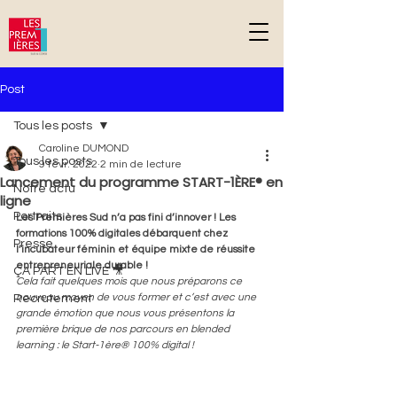
G-DPD81YF2NC
Post
Tous les posts
Caroline DUMOND
Tous les posts
9 févr. 2022
2 min de lecture
Lancement du programme START-1ÈRE® en
Notre actu
ligne
Portraits
Les Premières Sud n’a pas fini d’innover ! Les 
formations 100% digitales débarquent chez 
Presse
l’incubateur féminin et équipe mixte de réussite 
entrepreneuriale durable !
ÇA PART EN LIVE 🎥
Cela fait quelques mois que nous préparons ce 
nouveau moyen de vous former et c’est avec une 
Recrutement
grande émotion que nous vous présentons la 
première brique de nos parcours en blended 
learning : le Start-1ère® 100% digital !