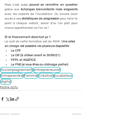
Mais c’est aussi 
pouvoir se remettre en question
grâce aux 
échanges bienveillants mais exigeants
avec les experts de l’incubateur. Ou encore avoir 
accès à ses 
statistiques de progression
 pour faire le 
point à chaque instant, savoir d’où l’on part pour 
mieux appréhender où l’on va !
Et le financement dans tout ça ? 
Le coût de cette formation est de 450€. 
Une prise 
en charge est possible via plusieurs dispositifs : 
Le CPF
Le DIF (à utiliser avant le 30/06/21)
FIFPL et AGEFICE
Le FNE (si vous êtes au chômage partiel)
Accompagnement
entrepreneuriat
Entreprendre
Femme
Création
incubateur
digital
Notre actu