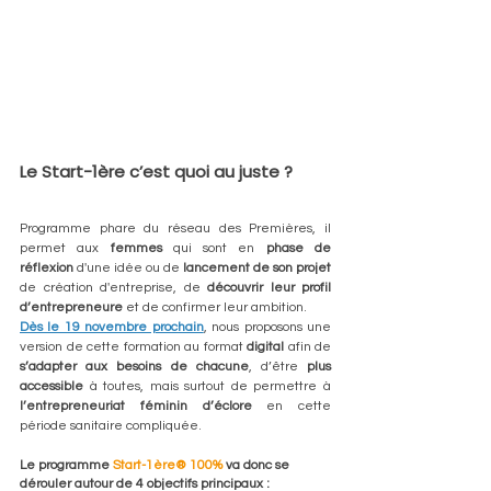
Le Start-1ère c’est quoi au juste ?
Programme phare du réseau des Premières, il 
permet aux 
femmes
 qui sont en 
phase de 
réflexion
 d'une idée ou de 
lancement de son projet
de création d'entreprise, de 
découvrir leur profil 
d’entrepreneure
 et de confirmer leur ambition.
Dès le 19 novembre prochain
, nous proposons une 
version de cette formation au format 
digital
 afin de 
s’adapter aux besoins de chacune
, d’être 
plus 
accessible
 à toutes, mais surtout de permettre à 
l’entrepreneuriat féminin d’éclore
 en cette 
période sanitaire compliquée.
Le programme 
Start-1ère® 100% 
va donc se 
dérouler autour de 4 objectifs principaux :