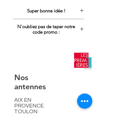
Super bonne idée !
Offrir ce 
N'oubliez pas de taper notre
code promo :
cadeau
"PREMSNOEL1
0" : -10% sur 
le site !
​Nos
antennes
AIX EN
PROVENCE
TOULON
NICE
AJACCIO​