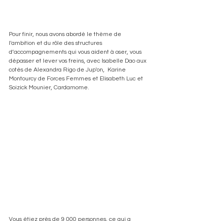
Pour finir, nous avons abordé le thème de 
l'ambition et du rôle des structures 
d’accompagnements qui vous aident à oser, vous 
dépasser et lever vos freins, avec Isabelle Dao aux 
cotés de Alexandra Rigo de Jup'on,  Karine 
Montourcy de Forces Femmes et Elisabeth Luc et 
Soizick Mounier, Cardamome.
Vous étiez près de 9 000 personnes, ce qui a 