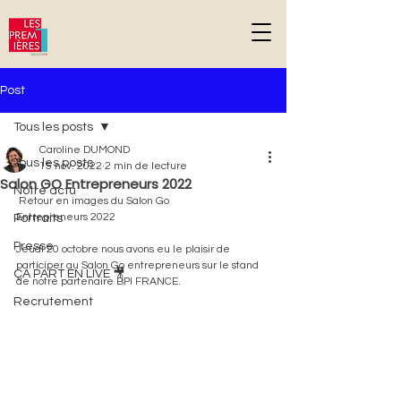
G-DPD81YF2NC
Post
Tous les posts
Caroline DUMOND
Tous les posts
15 nov. 2022
2 min de lecture
Salon GO Entrepreneurs 2022
Notre actu
 Retour en images du Salon Go 
Entrepreneurs 2022
Portraits
Presse
Jeudi 20 octobre nous avons eu le plaisir de 
participer au Salon Go entrepreneurs sur le stand 
ÇA PART EN LIVE 🎥
de notre partenaire BPI FRANCE. 
Recrutement