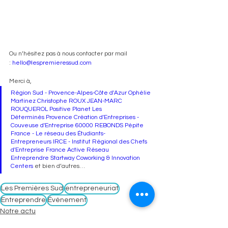
Ou n’hésitez pas à nous contacter par mail 
: 
hello@lespremieressud.com
Merci à, 
Région Sud - Provence-Alpes-Côte d'Azur Ophélie 
Martinez Christophe ROUX JEAN-MARC 
ROUQUEROL Positive Planet Les 
Déterminés Provence Création d'Entreprises - 
Couveuse d'Entreprise 60000 REBONDS Pépite 
France - Le réseau des Étudiants-
Entrepreneurs IRCE - Institut Régional des Chefs 
d'Entreprise France Active Réseau 
Entreprendre Startway Coworking & Innovation 
Centers
 et bien d’autres…
Les Premières Sud
entrepreneuriat
Entreprendre
Événement
Notre actu