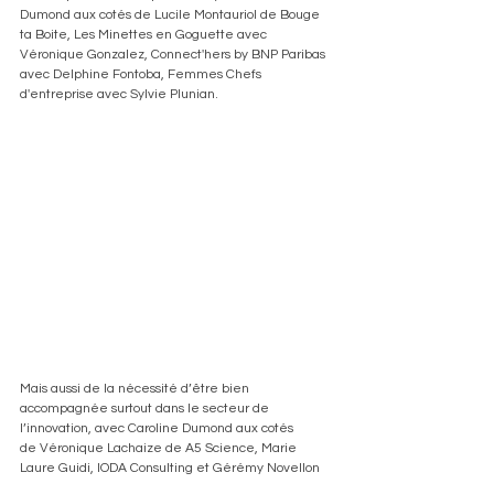
Dumond aux cotés de Lucile Montauriol de Bouge 
ta Boite, Les Minettes en Goguette avec 
Véronique Gonzalez, Connect'hers by BNP Paribas 
avec Delphine Fontoba, Femmes Chefs 
d'entreprise avec Sylvie Plunian.
Mais aussi de la nécessité d’être bien 
accompagnée surtout dans le secteur de 
l’innovation, avec Caroline Dumond aux cotés 
de Véronique Lachaize de A5 Science, Marie 
Laure Guidi, IODA Consulting et Gérémy Novellon 