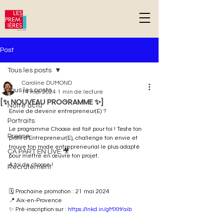
G-DPD81YF2NC
Post
Tous les posts
Caroline DUMOND
Tous les posts
14 mai 2024
1 min de lecture
[✨ NOUVEAU PROGRAMME ✨]
Notre actu
Envie de devenir entrepreneur(E) ? 
Portraits
Le programme Choose est fait pour toi ! Teste ton 
Presse
profil d’Entrepreneur(E), challenge ton envie et 
trouve ton mode entrepreneurial le plus adapté 
ÇA PART EN LIVE 🎥
pour mettre en œuvre ton projet.
A toi de choose !
Recrutement
🗓️ Prochaine promotion : 21 mai 2024
📍 Aix-en-Provence
✨ Pré-inscription sur : 
https://lnkd.in/gMXhYaib