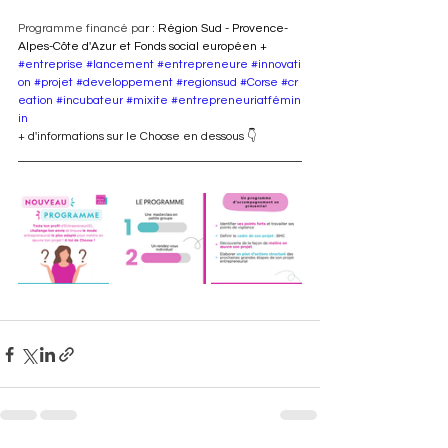
Programme financé pa
r : 
Région Sud - Provence-
Alpes-Côte d'Azur
 et 
Fonds social européen +
#entreprise
#lancement
#entrepreneure
#innovati
on
#projet
#developpement
#regionsud
#Corse
#cr
eation
#incubateur
#mixite
#entrepreneuriatfémin
in
+ d'informations sur le Choose en dessous 👇