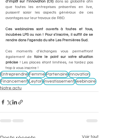
d’impôt sur l’innovation (CII)
 dans sa globalité afin 
que toutes les entreprises présentes en live, 
puissent saisir les aspects généraux de ces 
avantages sur leur travaux de R&D.
Ces webinaires sont ouverts à toutes et tous, 
incubées LPS ou non ! Pour s’inscrire, il suffit de se 
rendre dans l’agenda du site Les Premières Sud. 
Ces moments d’échanges vous permettront 
également de 
faire le point sur votre situation 
précise
 ! Les places étant limitées, ne tardez pas 
trop à vous inscrire !
Entreprendre
Femme
Partenaire
innovation
Financement
Leyton
investissement
webinaire
Notre actu
Voir tout
Posts récents