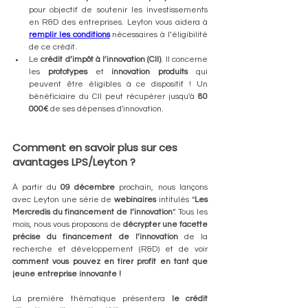
pour objectif de soutenir les investissements 
en R&D des entreprises. Leyton vous aidera à 
remplir les conditions
 nécessaires à l’éligibilité 
de ce crédit.
Le 
crédit d’impôt à l’innovation (CII)
. Il concerne 
les 
prototypes
 et 
innovation produits
 qui 
peuvent être éligibles à ce dispositif ! Un 
bénéficiaire du CII peut récupérer jusqu'à 
80 
000€
 de ses dépenses d'innovation.
Comment en savoir plus sur ces 
avantages LPS/Leyton ?
À partir du 
09 décembre
 prochain, nous lançons 
avec Leyton une série de 
webinaires
 intitulés “
Les 
Mercredis du financement de l’innovation
”. Tous les 
mois, nous vous proposons de 
décrypter une facette 
précise du financement de l’innovation
 de la 
recherche et développement (R&D) et de voir 
comment vous pouvez en tirer profit en tant que 
jeune entreprise innovante !
La première thématique présentera 
le crédit 