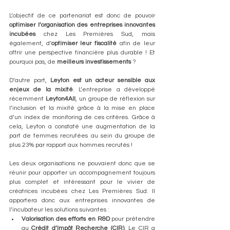
L’objectif de ce partenariat est donc de pouvoir 
optimiser l’organisation des entreprises innovantes 
incubées
 chez Les Premières Sud, mais 
également, d’
optimiser leur fiscalité
 afin de leur 
offrir une perspective financière plus durable ! Et 
pourquoi pas, de 
meilleurs investissements
 ?
D’autre part, 
Leyton est un acteur sensible aux 
enjeux de la mixité
. L’entreprise a développé 
récemment 
Leyton4All
, un groupe de réflexion sur 
l’inclusion et la mixité grâce à la mise en place 
d’un index de monitoring de ces critères. Grâce à 
cela, Leyton a constaté une augmentation de la 
part de femmes recrutées au sein du groupe de 
plus 23% par rapport aux hommes recrutés !
Les deux organisations ne pouvaient donc que se 
réunir pour apporter un accompagnement toujours 
plus complet et intéressant pour le vivier de 
créatrices incubées chez Les Premières Sud. Il 
apportera donc aux entreprises innovantes de 
l’incubateur les solutions suivantes :
Valorisation des efforts en R&D
 pour prétendre 
au 
Crédit d’Impôt Recherche (CIR)
. Le CIR a 