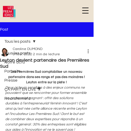
G-DPD81YF2NC
Post
Tous les posts
Caroline DUMOND
Tous les posts
9 févr. 2022
2 min de lecture
Leyton devient partenaire des Premières
Notre actu
Sud
Portraits
Les Premières Sud comptabilise un nouveau 
partenaire dans ses rangs et pas des moindres ! 
Presse
Leyton entre sur la piste ! 
Deux acteurs sensibles à des enjeux communs ne 
ÇA PART EN LIVE 🎥
pouvaient que se rencontrer pour former ensemble 
un partenariat gagnant : offrir des solutions 
Recrutement
durables à l’entrepreneuriat féminin innovant ! C’est 
ainsi qu’est née cette alliance récente entre Leyton 
et l’incubateur Les Premières Sud ! Dont le but est 
de combiner deux expertises pour répondre à un 
constat général : 30% des entreprises sont éligibles 
aux aides à l’innovation et ne le savent pas !