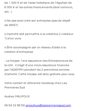
de 1 500 € et de l’aide forfaitaire de l’Agefiph de 
6 000 € et les autres financements (droit commun, 
etc...)
o Ne pas avoir créé son entreprise (pas de dépôt 
de SIRET)
o L’activité doit permettre à la créatrice (/ créateur 
?) d’en vivre
o Être accompagné par un réseau d’aide à la 
création d’entreprise
- La trousse 1ere assurance des Entrepreneurs de 
la cité : il s’agit d’une micro-assurance financée 
par l’AGEFIPH pendant les 2 premières années 
d’activité. Cette trousse est donc gratuite pour vous.
Votre contact et référente handicap chez Les 
Premières Sud
Audrey MAUFOUX
06 84 52 96 89 
amaufoux@lespremieressud.com