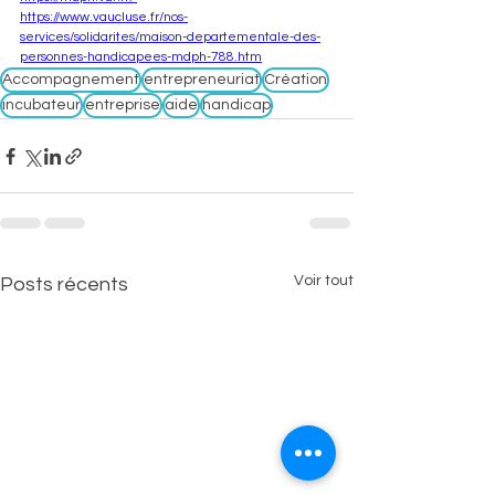
https://www.vaucluse.fr/nos-
services/solidarites/maison-departementale-des-
personnes-handicapees-mdph-788.htm
Accompagnement
entrepreneuriat
Création
incubateur
entreprise
aide
handicap
Voir tout
Posts récents