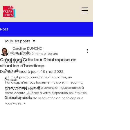
G-DPD81YF2NC
Post
Tous les posts
Caroline DUMOND
Tous les posts
3 mai 2022
2 min de lecture
Créatrice/Créateur D’entreprise en
Notre actu
situation d'handicap
Portraits
Dernière mise à jour :
19 mai 2022
« Il n’est pas toujours facile d’en parler, un 
Presse
handicap n’est pas forcément visible, ni reconnu, 
ni permanent ... nous le savons et nous sommes à 
ÇA PART EN LIVE 🎥
votre écoute. Audrey à votre disposition pour toutes 
Recrutement
questions, autour de la situation de handicap que 
vous vivez. »