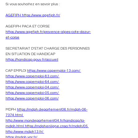
Si vous souhaitez en savoir plus :
AGEFIPH https://www.agefiph.fr/
AGEFIPH PACA ET CORSE 
https://www.agefiph.fr/provence-alpes-cote-dazur-
et-corse
SECRETARIAT D’ETAT CHARGE DES PERSONNES 
EN SITUATION DE HANDICAP 
https://handicap.gouv.fr/accueil
CAP EMPLOI 
https://www.capemploi-13.com/ 
https://www.capemploi-83.com/ 
https://www.capemploi-84.com/ 
https://www.capemploi-04.com/ 
https://www.capemploi-05.com/ 
https://www.capemploi-06.com/
MDPH 
https://mdph.departement06.fr/mdph-06-
7374.html 
http://www.mondepartement04.fr/handicap/la-
mdph.html 
https://mdphenligne.cnsa.fr/mdph/05 
http://www.mdph13.fr/ 
https://mdph.var.fr/ 