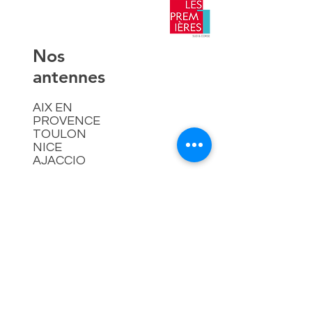
​Nos
antennes
AIX EN
PROVENCE
TOULON
NICE
AJACCIO​
Contact
hello@lespremieressud.com
Téléphone:
09 85 05 32 43