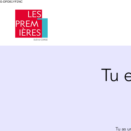
G-DPD81YF2NC
Tu 
Tu as u