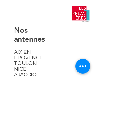
​Nos
antennes
AIX EN
PROVENCE
TOULON
NICE
AJACCIO​
Contact
hello@lespremieressud.com
Téléphone:
09 85 05 32 43