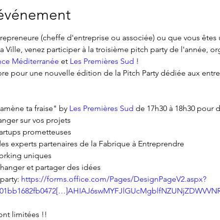
'événement
epreneure (cheffe d'entreprise ou associée) ou que vous êtes u
la Ville, venez participer à la troisième pitch party de l'année, or
nce Méditerranée
 et 
Les Premières Sud
 !
re pour une nouvelle édition de la Pitch Party dédiée aux entre
amène ta fraise" by 
Les Premières Sud
 de 17h30 à 18h30 pour 
er sur vos projets

tartups prometteuses

des experts partenaires de la Fabrique à Entreprendre

orking uniques
changer et partager des idées
party: 
https://forms.office.com/Pages/DesignPageV2.aspx?
01bb1682fb0472[…]AHIAJ6swMYFJlGUcMgblfNZUNjZDWVVNRV
ont limitées !!