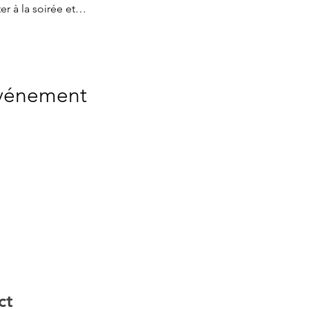
ter à la soirée et…
événement
ct