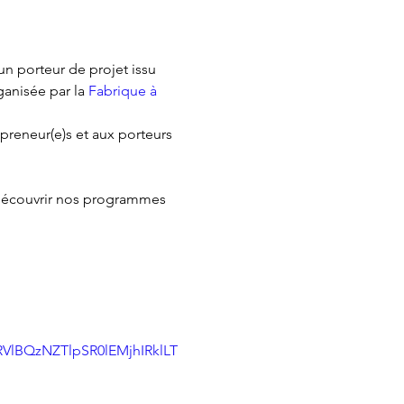
n porteur de projet issu 
ganisée par la 
Fabrique à 
preneur(e)s et aux porteurs 
découvrir nos programmes 
lBQzNZTlpSR0lEMjhIRklLT