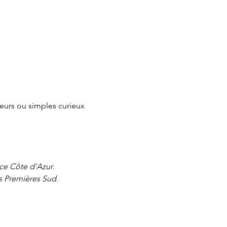
neurs ou simples curieux 
Nice Côte d’Azur
.
s Premières Sud
.