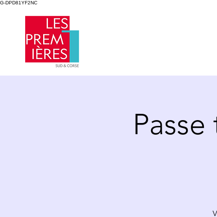
G-DPD81YF2NC
Passe 
V