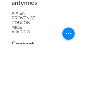
antennes
AIX EN
PROVENCE
TOULON
NICE
AJACCIO​
Contact
hello@lespremieressud.com
Téléphone:
09 85 05 32 43
Newsletter
Mentions légales
Politique en matière de cookies