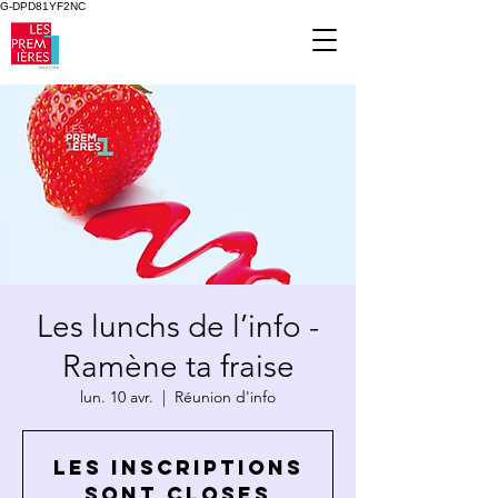
G-DPD81YF2NC
Les lunchs de l’info -
Ramène ta fraise
lun. 10 avr.
  |  
Réunion d'info
Les inscriptions
sont closes