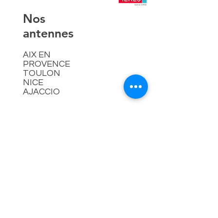
​Nos
antennes
AIX EN
PROVENCE
TOULON
NICE
AJACCIO​
Contact
hello@lespremieressud.com
Téléphone:
09 85 05 32 43
Newsletter