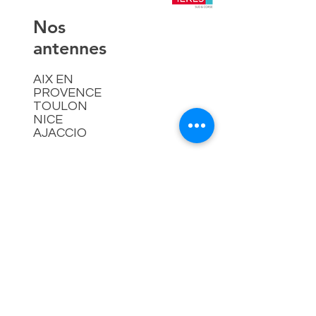
​Nos
antennes
AIX EN
PROVENCE
TOULON
NICE
AJACCIO​
Contact
hello@lespremieressud.com
Téléphone:
09 85 05 32 43
Newsletter