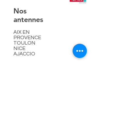
​Nos
antennes
AIX EN
PROVENCE
TOULON
NICE
AJACCIO​
Contact
hello@lespremieressud.com
Téléphone:
09 85 05 32 43
Newsletter