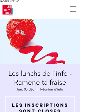
G-DPD81YF2NC
Les lunchs de l’info -
Ramène ta fraise
lun. 05 déc.
  |  
Réunion d'info
Les inscriptions
sont closes