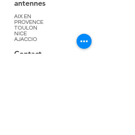
antennes
AIX EN
PROVENCE
TOULON
NICE
AJACCIO​
Contact
hello@lespremieressud.com
Téléphone:
09 85 05 32 43
Newsletter
Mentions légales
Politique en matière de cookies