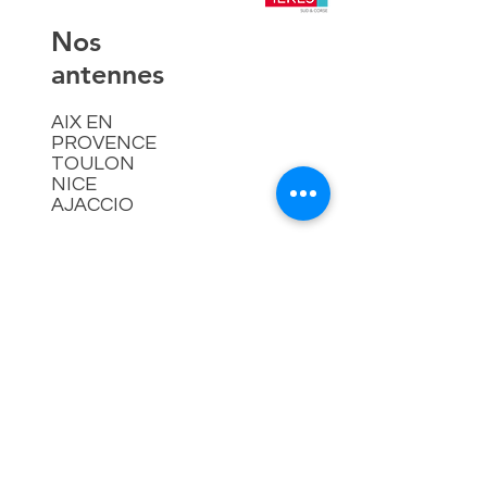
​Nos
antennes
AIX EN
PROVENCE
TOULON
NICE
AJACCIO​
Contact
hello@lespremieressud.com
Téléphone:
09 85 05 32 43
Newsletter