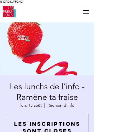
G-DPD81YF2NC
Les lunchs de l’info -
Ramène ta fraise
lun. 15 août
  |  
Réunion d'info
Les inscriptions
sont closes