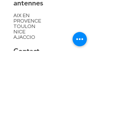
antennes
AIX EN
PROVENCE
TOULON
NICE
AJACCIO​
Contact
hello@lespremieressud.com
Téléphone:
09 85 05 32 43
Newsletter
Mentions légales
Politique en matière de cookies