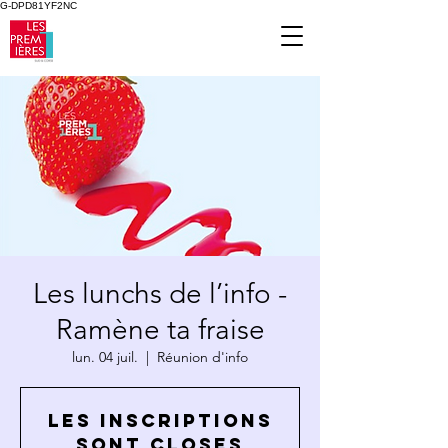
G-DPD81YF2NC
Les lunchs de l’info -
Ramène ta fraise
lun. 04 juil.
  |  
Réunion d'info
Les inscriptions
sont closes