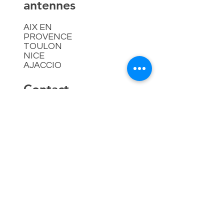
antennes
AIX EN
PROVENCE
TOULON
NICE
AJACCIO​
Contact
hello@lespremieressud.com
Téléphone:
09 85 05 32 43
Newsletter
Mentions légales
Politique en matière de cookies