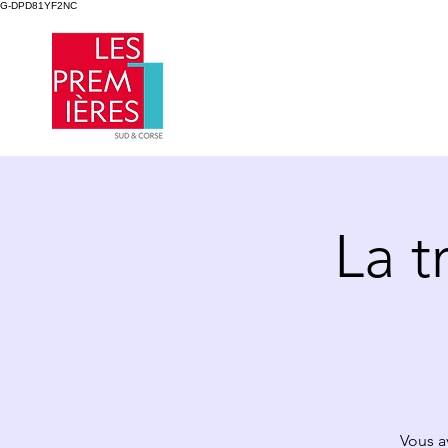
G-DPD81YF2NC
La t
Vous a