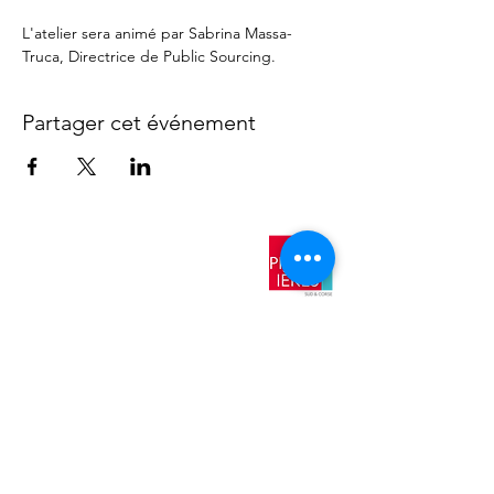
L'atelier sera animé par Sabrina Massa-
Truca, Directrice de Public Sourcing.
Partager cet événement
​Nos
antennes
AIX EN
PROVENCE
TOULON
NICE
AJACCIO​