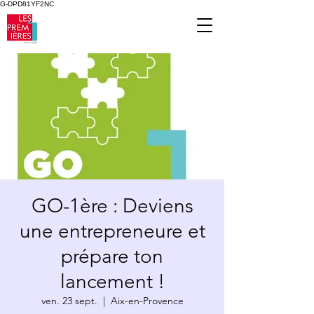
G-DPD81YF2NC
GO-1ère : Deviens
une entrepreneure et
prépare ton
lancement !
ven. 23 sept.
  |  
Aix-en-Provence