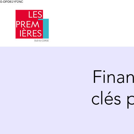
G-DPD81YF2NC
Finan
clés 