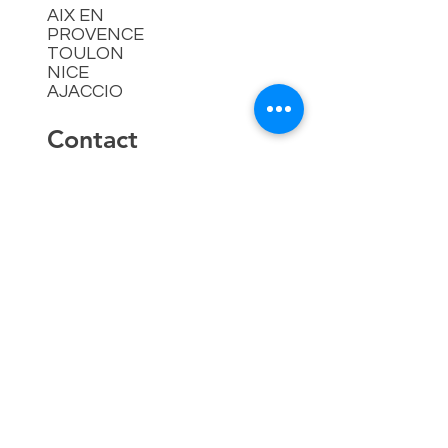
AIX EN
PROVENCE
TOULON
NICE
AJACCIO​
Contact
hello@lespremieressud.com
Téléphone:
09 85 05 32 43
Newsletter
Mentions légales
Politique en matière de cookies
Politique de confidentialité