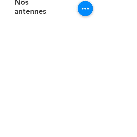
​Nos
antennes
AIX EN
PROVENCE
TOULON
NICE
AJACCIO​
Contact
hello@lespremieressud.com
Téléphone:
09 85 05 32 43
Newsletter