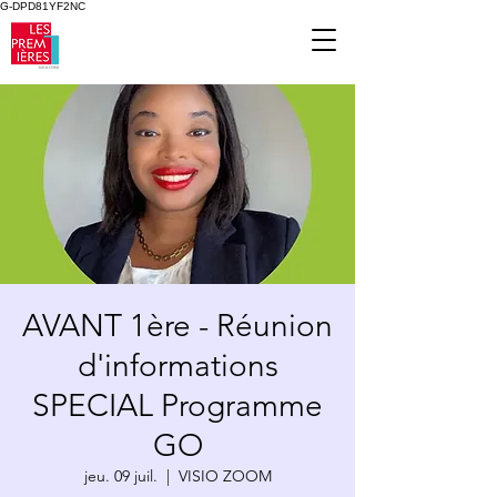
G-DPD81YF2NC
AVANT 1ère - Réunion
d'informations
SPECIAL Programme
GO
jeu. 09 juil.
  |  
VISIO ZOOM