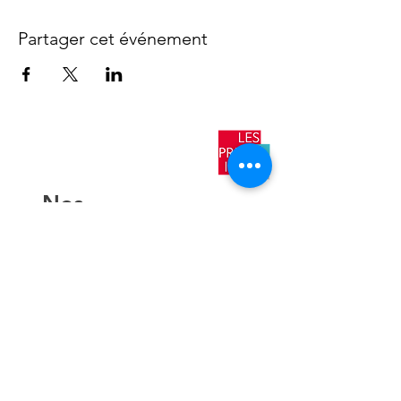
Partager cet événement
​Nos
antennes
AIX EN
PROVENCE
TOULON
NICE
AJACCIO​
Contact