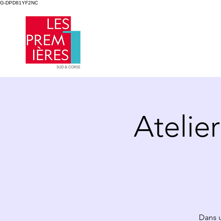
G-DPD81YF2NC
Atelie
Dans 