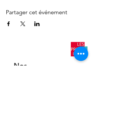
Partager cet événement
​Nos
antennes
AIX EN
PROVENCE
TOULON
NICE
AJACCIO​
Contact