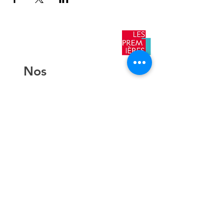
​Nos
antennes
AIX EN
PROVENCE
TOULON
NICE
AJACCIO​
Contact
hello@lespremieressud.com