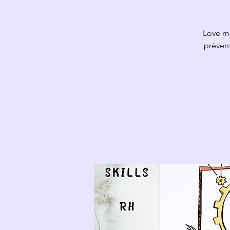
Love mo
préven