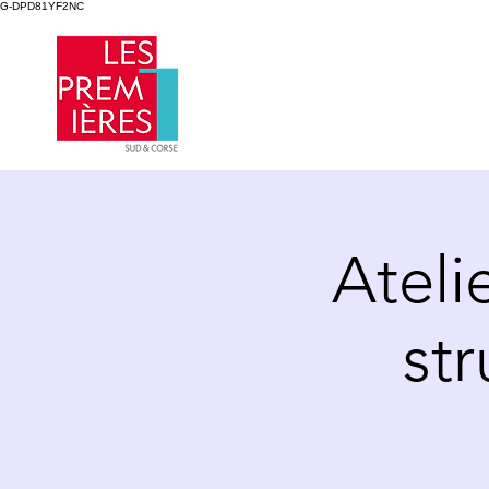
G-DPD81YF2NC
Ateli
st