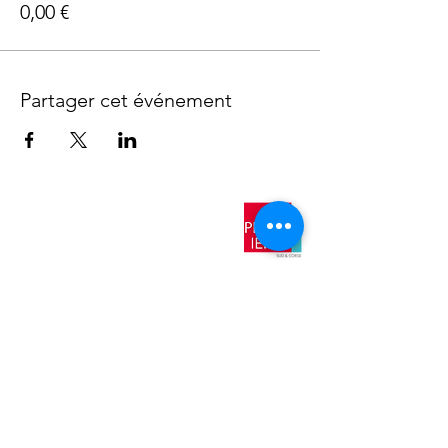
0,00 €
Partager cet événement
​Nos
antennes
AIX EN
PROVENCE
TOULON
NICE
AJACCIO​