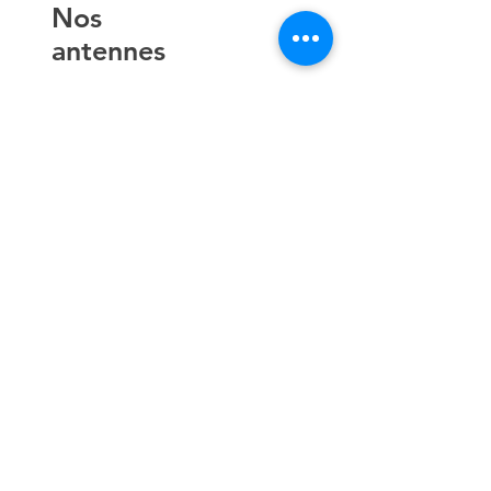
​Nos
antennes
AIX EN
PROVENCE
TOULON
NICE
AJACCIO​
Contact
hello@lespremieressud.com
Téléphone:
09 85 05 32 43
Newsletter