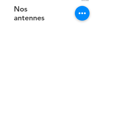
​Nos
antennes
AIX EN
PROVENCE
TOULON
NICE
AJACCIO​
Contact
hello@lespremieressud.com
Téléphone:
09 85 05 32 43
Newsletter