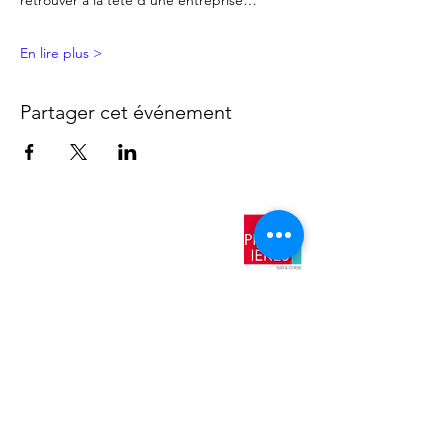
retrouver à la tête d'une entreprise…
En lire plus >
Partager cet événement
​Nos
antennes
AIX EN
PROVENCE
TOULON
NICE
AJACCIO​