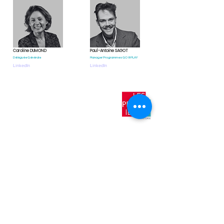
Caroline DUMOND
Paul-Antoine SAGOT
Déléguée Générale
Manager Programmes GO & PLAY
LinkedIn
LinkedIn
​Nos
antennes
AIX EN
PROVENCE
TOULON
NICE
AJACCIO​