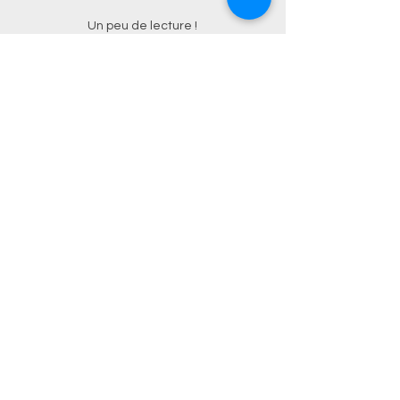
Un peu de lecture !
Retrouvez tous nos articles sur
l'entrepreneuriat !
Blog
S'inscrire à la newsletter
Nos Partenaires Financeurs