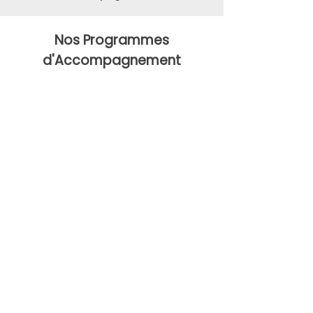
Nos Programmes
d'Accompagnement
Je veux devenir
Entrepreneure
Je suis déjà
Entrepreneure