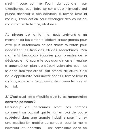
s’est imposé comme l’outil du quotidien par 
excellence, pour faire en sorte que n’importe qui 
puisse accéder à ces services. « Tempo lève la 
main », l’application pour échanger des coups de 
main contre du temps, était née.
Au niveau de la famille, nous arrivions à un 
moment où les enfants étaient assez grands pour 
être plus autonomes et pas assez toutefois pour 
nécessiter les frais des études secondaires. Mon 
mari m’a beaucoup épaulée pour prendre cette 
décision, et j’ai sauté le pas quand mon entreprise 
a annoncé un plan de départ volontaire pour les 
salariés désirant créer leur propre structure. Une 
belle opportunité pour investir dans « Tempo lève la 
main », sans avoir l’impression de grever le budget 
familial.
3/ C’est quoi les difficultés que tu as rencontrées 
dans ton parcours ?
Beaucoup de personnes n’ont pas compris 
comment on pouvait quitter un emploi de cadre 
supérieur dans une grande industrie pour monter 
une application mobile au concept pour le moins 
novateur et incertain. Il est compliqué dans ce 