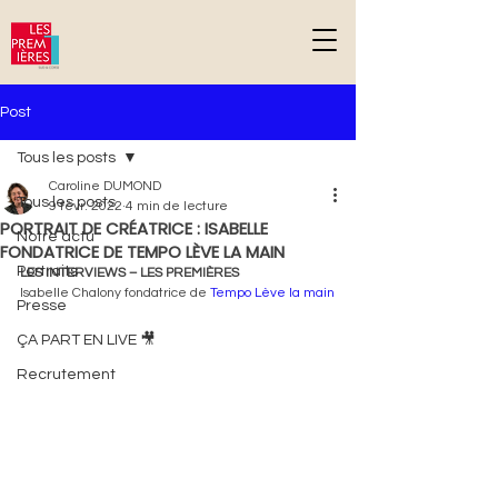
G-DPD81YF2NC
Post
Tous les posts
Caroline DUMOND
Tous les posts
9 févr. 2022
4 min de lecture
PORTRAIT DE CRÉATRICE : ISABELLE
Notre actu
FONDATRICE DE TEMPO LÈVE LA MAIN
Portraits
LES INTERVIEWS – LES PREMIÈRES 
Isabelle Chalony fondatrice de 
Tempo Lève la main
Presse
ÇA PART EN LIVE 🎥
Recrutement