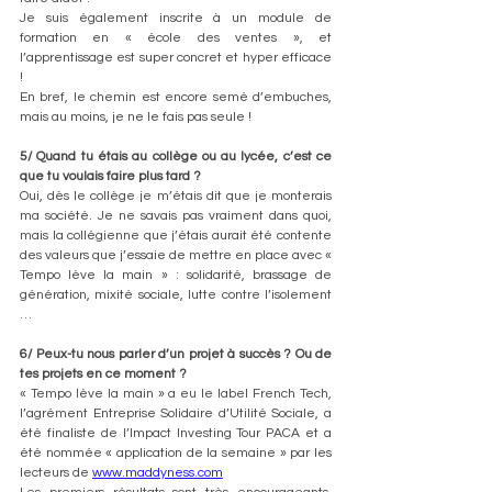
Je suis également inscrite à un module de 
formation en « école des ventes », et 
l’apprentissage est super concret et hyper efficace 
!
En bref, le chemin est encore semé d’embuches, 
mais au moins, je ne le fais pas seule !
5/ Quand tu étais au collège ou au lycée, c’est ce 
que tu voulais faire plus tard ?
Oui, dès le collège je m’étais dit que je monterais 
ma société. Je ne savais pas vraiment dans quoi, 
mais la collégienne que j’étais aurait été contente 
des valeurs que j’essaie de mettre en place avec « 
Tempo lève la main » : solidarité, brassage de 
génération, mixité sociale, lutte contre l’isolement 
…
6/ Peux-tu nous parler d’un projet à succès ? Ou de 
tes projets en ce moment ?  
« Tempo lève la main » a eu le label French Tech, 
l’agrément Entreprise Solidaire d’Utilité Sociale, a 
été finaliste de l’Impact Investing Tour PACA et a 
été nommée « application de la semaine » par les 
lecteurs de 
www.maddyness.com