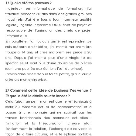
1/ Quel a été ton parcours ? 
Ingénieur en informatique de formation, j’ai 
travaillé pendant 20 ans dans des grands groupes 
industriels. J’ai été tour à tour ingénieur qualité 
logiciel, ingénieur système UNIX, chef de projet et 
responsable de l’animation des chefs de projet 
informatique.
En parallèle, j’ai toujours aimé entreprendre. Je 
suis auteure de théâtre, j’ai monté ma première 
troupe à 14 ans, et créé ma première pièce à 20 
ans. Depuis j’ai monté plus d’une vingtaine de 
spectacles et écrit plus d’une douzaine de pièces 
(dont une publiée aux éditions l’œil du prince).
J’avais dans l’idée depuis toute petite, qu’un jour je 
créerais mon entreprise. 
2/ Comment cette idée de business t’es venue ? 
Et quel a été le déclic pour te lancer ? 
Cela faisait un petit moment que je réfléchissais à 
sortir du système actuel de consommation et à 
passer à une monnaie qui ne subirait pas les 
travers traditionnels des monnaies actuelles : 
l’inflation et la thésaurisation. L’heure était 
évidemment la solution, l’échange de services la 
façon de la faire circuler, et le téléphone portable 