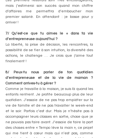
Les premiers résultats sont très encourageants, 
mais j’estimerai son succès quand mon chiffre 
d’affaires me permettra d’embaucher mon 
premier salarié. En attendant : je bosse pour y 
arriver ! 
7/ Qu’est-ce que tu aimes le + dans ta vie 
d’entrepreneuse aujourd’hui ? 
La liberté, la prise de décision, les rencontres, la 
possibilité de se fier à son intuition, la diversité des 
actions, le challenge … Je crois que j’aime tout 
finalement !
8/ Peux-tu nous parler de ton quotidien 
d’entrepreneuse et de la vie de maman ? 
Comment arrives-tu à gérer ? 
Comme je travaille à la maison, je suis là quand les 
enfants rentrent. Je profite beaucoup plus de leur 
quotidien. J’essaie de ne pas trop empiéter sur la 
vie de famille et de ne pas travailler le week-end 
et le soir. Parfois c’est dur. Mais je n’hésite pas à 
accompagner leurs classes en sortie, chose que je 
ne pouvais pas faire avant. J’essaie de faire la part 
des choses entre « Tempo lève la main », ce projet 
qui me tient à cœur mais qui n’est pas, comme 