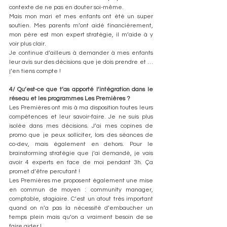
contexte de ne pas en douter soi-même. 
Mais mon mari et mes enfants ont été un super 
soutien. Mes parents m’ont aidé financièrement, 
mon père est mon expert stratégie, il m’aide à y 
voir plus clair.
Je continue d’ailleurs à demander à mes enfants 
leur avis sur des décisions que je dois prendre et … 
j’en tiens compte !
4/ Qu’est-ce que t’as apporté l’intégration dans le 
réseau et les programmes Les Premières ? 
Les Premières ont mis à ma disposition toutes leurs 
compétences et leur savoir-faire. Je ne suis plus 
isolée dans mes décisions. J’ai mes copines de 
promo que je peux solliciter, lors des séances de 
co-dev, mais également en dehors. Pour le 
brainstorming stratégie que j’ai demandé, je vais 
avoir 4 experts en face de moi pendant 3h. Ça 
promet d’être percutant !
Les Premières me proposent également une mise 
en commun de moyen : community manager, 
comptable, stagiaire. C’est un atout très important 
quand on n’a pas la nécessité d’embaucher un 
temps plein mais qu’on a vraiment besoin de se 
faire aider !