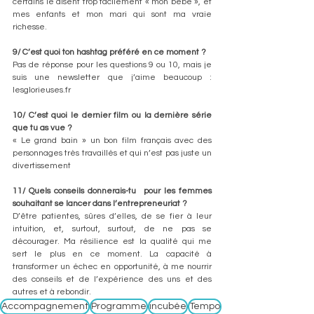
certains le disent trop facilement « mon bébé », et 
mes enfants et mon mari qui sont ma vraie 
richesse.
9/ C’est quoi ton hashtag préféré en ce moment ? 
Pas de réponse pour les questions 9 ou 10, mais je 
suis une newsletter que j’aime beaucoup : 
lesglorieuses.fr
10/ C’est quoi le dernier film ou la dernière série 
que tu as vue ? 
« Le grand bain » un bon film français avec des 
personnages très travaillés et qui n’est pas juste un 
divertissement 
11/ Quels conseils donnerais-tu  pour les femmes 
souhaitant se lancer dans l’entrepreneuriat ?
D’être patientes, sûres d’elles, de se fier à leur 
intuition, et, surtout, surtout, de ne pas se 
décourager. Ma résilience est la qualité qui me 
sert le plus en ce moment. La capacité à 
transformer un échec en opportunité, à me nourrir 
des conseils et de l’expérience des uns et des 
autres et à rebondir.
Accompagnement
Programme
incubée
Tempo