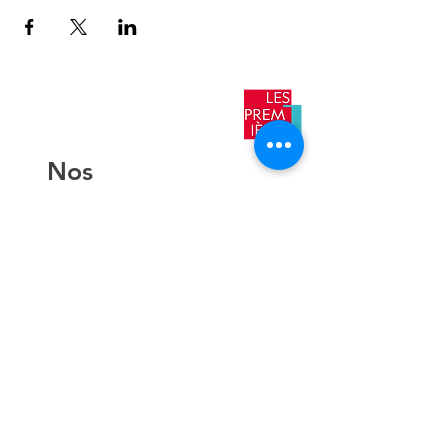
​Nos
antennes
AIX EN
PROVENCE
TOULON
NICE
AJACCIO​
Contact