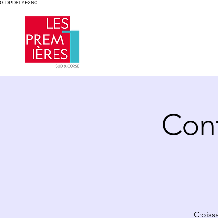
G-DPD81YF2NC
Con
Croissa